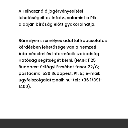
A Felhasználó jogérvényesítési
lehetőségeit az Infotv., valamint a Ptk.
alapján bíróság előtt gyakorolhatja.
Bármilyen személyes adattal kapcsolatos
kérdésben lehetősége van a Nemzeti
Adatvédelmi és Információszabadság
Hatóság segítségét kérni. (NAIH: 1125
Budapest Szilágyi Erzsébet fasor 22/C;
postacím: 1530 Budapest, Pf. 5.; e-mail:
ugyfelszolgalat@naih.hu; tel.: +36 1/391-
1400).