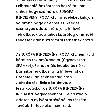
2008. évi XLVIII. törvény 6. §-a értelmében
Felhasználó önkéntesen hozzájárulhat
ahhoz, hogy számára a EURÓPA
RENDEZVÉNY IRODA Kft. hírleveleket küldjön,
valamint, hogy az ehhez szükséges
személyes adatait tárolja. A hírlevél
feliratkozók adataihoz kizárólag a hírlevél
rendszer adminisztrátorai férhetnek hozzá.
Az EURÓPA RENDEZVÉNY IRODA Kft. nem küld
kéretlen reklámüzenetet (úgynevezett
SPAM-et). Felhasználó indokolás nélkül
bármikor leiratkozhat a hírlevélről az
üzenetek láblécében található
„leiratkozás” linkre kattintva. A
leiratkozáskor az EURÓPA RENDEZVÉNY
IRODA Kft. véglegesen törli Felhasználó
adatait a nyilvántartásából és részére
további hírleveleket nem küld.