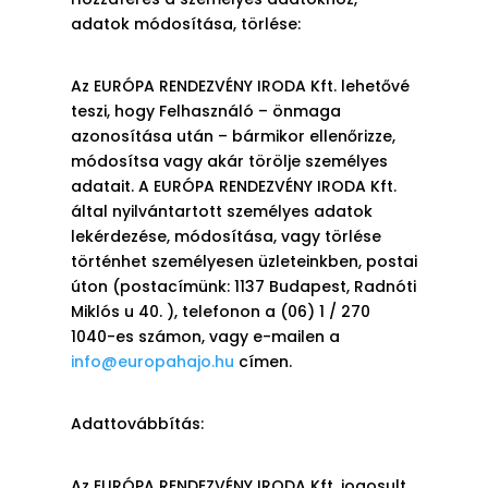
adatok módosítása, törlése:
Az EURÓPA RENDEZVÉNY IRODA Kft. lehetővé
teszi, hogy Felhasználó – önmaga
azonosítása után – bármikor ellenőrizze,
módosítsa vagy akár törölje személyes
adatait. A EURÓPA RENDEZVÉNY IRODA Kft.
által nyilvántartott személyes adatok
lekérdezése, módosítása, vagy törlése
történhet személyesen üzleteinkben, postai
úton (postacímünk: 1137 Budapest, Radnóti
Miklós u 40. ), telefonon a
(06) 1 / 270
1040
-es számon, vagy e-mailen a
info@europahajo.hu
címen.
Adattovábbítás:
Az EURÓPA RENDEZVÉNY IRODA Kft. jogosult